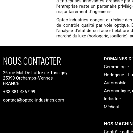
d’Entreprises Innovantes organisé par 
l’entreprise reste un partenaire privil
majoritairement d’ingénieurs.
Optec Industries conçoit et réalise de
de contrôle qualité par voie optique.
l'analyse d'état de surface et élabore 
marché du luxe (horlogerie, joaillerie),
NOUS CONTACTER
DOMAINES D’
Gemmologie
26 rue Mal. De Lattre de Tassigny
Horlogerie - L
25390 Orchamps-Vennes
Automobile
FRANCE
Aéronautique, n
+33 381 436 999
Industrie
contact@optec-industries.com
Médical
NOS MACHIN
Contrôle esthé